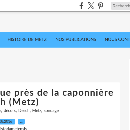
HISTOIRE DE METZ
NOS PUBLICATIONS
NOUS CONT
ue près de la caponnière
h (Metz)
,
,
,
,
e
décors
Desch
Metz
sondage
08.2016
…
istoriametensis