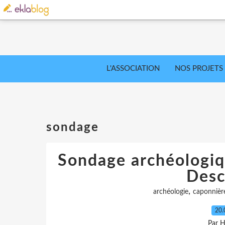
L'ASSOCIATION
NOS PROJETS
sondage
Sondage archéologiq
Desc
,
archéologie
caponnièr
20.
Par H