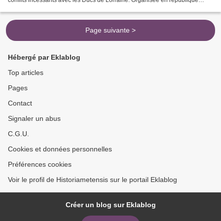
conflits incessants avec les Ducs de Lorraine. Organisée en république
oligarchique autour d'un cercle de familles...
Page suivante >
Hébergé par Eklablog
Top articles
Pages
Contact
Signaler un abus
C.G.U.
Cookies et données personnelles
Préférences cookies
Voir le profil de Historiametensis sur le portail Eklablog
Créer un blog sur Eklablog