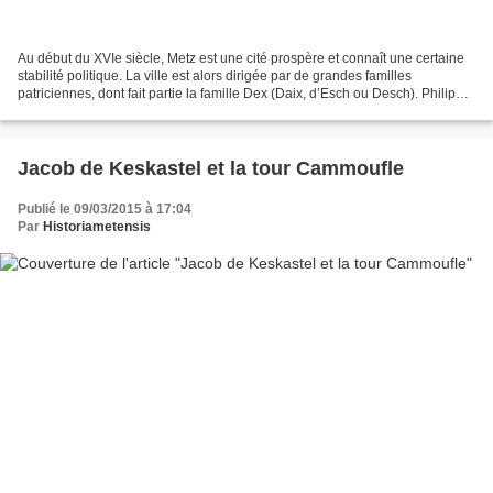
Au début du XVIe siècle, Metz est une cité prospère et connaît une certaine
stabilité politique. La ville est alors dirigée par de grandes familles
patriciennes, dont fait partie la famille Dex (Daix, d’Esch ou Desch). Philippe
III Dex en est un de ses...
Jacob de Keskastel et la tour Cammoufle
Publié le 09/03/2015 à 17:04
Par
Historiametensis