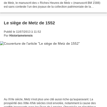
de Metz, le manuscrit des « Riches Heures de Metz » (manuscrit BM 1588)
est sans conteste l’un des joyaux de la collection patrimoniale de la
bibliothèque-médiathèque du Pontiffroy....
Le siège de Metz de 1552
Publié le 11/07/2013 à 11:52
Par
Historiametensis
Au XVIe siècle, Metz n'est plus une cité aussi riche qu'auparavant. La
prospérité des XIIIe-XIVe siècles s'est envolée, notamment à cause des