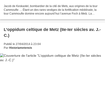
Jacob de Keskastel, bombardier de la cité de Mets, aux origines de la tour
Cammoufle .... Étant un des rares vestiges de la fortification médiévale, la
tour Cammoufle domine encore aujourd’hui l’avenue Foch à Metz. La
chronique de Philippe de Vigneulles,...
L’oppidum celtique de Metz (IIe-Ier siècles av. J.-
C.)
Publié le 27/04/2014 à 23:04
Par
Historiametensis