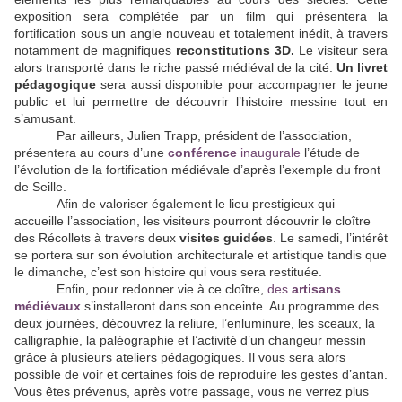
exposition sera complétée par un film qui présentera la
fortification sous un angle nouveau et totalement inédit, à travers
notamment de magnifiques
reconstitutions 3D.
Le visiteur sera
alors transporté dans le riche passé médiéval de la cité.
Un livret
pédagogique
sera aussi disponible pour accompagner le jeune
public et lui permettre de découvrir l’histoire messine tout en
s’amusant.
Par ailleurs, Julien Trapp, président de l’association,
présentera au cours d’une
conférence
inaugurale
l’étude de
l’évolution de la fortification médiévale d’après l’exemple du front
de Seille.
Afin de valoriser également le lieu prestigieux qui
accueille l’association, les visiteurs pourront découvrir le cloître
des Récollets à travers deux
visites guidées
. Le samedi, l’intérêt
se portera sur son évolution architecturale et artistique tandis que
le dimanche, c’est son histoire qui vous sera restituée.
Enfin, pour redonner vie à ce cloître,
des
artisans
médiévaux
s’installeront dans son enceinte. Au programme des
deux journées, découvrez la reliure, l’enluminure, les sceaux, la
calligraphie, la paléographie et l’activité d’un changeur messin
grâce à plusieurs ateliers pédagogiques. Il vous sera alors
possible de voir et certaines fois de reproduire les gestes d’antan.
Vous êtes prévenus, après votre passage, vous ne verrez plus